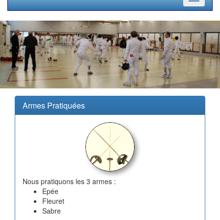
navigati
Armes Pratiquées
Nous pratiquons les 3 armes :
Epée
Fleuret
Sabre